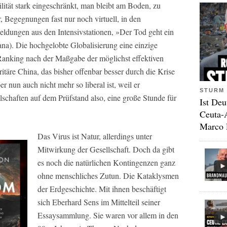
ität stark eingeschränkt, man bleibt am Boden, zu
r, Begegnungen fast nur noch virtuell, in den
ldungen aus den Intensivstationen, »Der Tod geht ein
na). Die hochgelobte Globalisierung eine einzige
anking nach der Maßgabe der möglichst effektiven
itäre China, das bisher offenbar besser durch die Krise
r nun auch nicht mehr so liberal ist, weil er
STURM 
schaften auf dem Prüfstand also, eine große Stunde für
Ist Deu
Ceuta-
Marco 
Das Virus ist Natur, allerdings unter
Mitwirkung der Gesellschaft. Doch da gibt
es noch die natürlichen Kontingenzen ganz
ohne menschliches Zutun. Die Kataklysmen
der Erdgeschichte. Mit ihnen beschäftigt
sich Eberhard Sens im Mittelteil seiner
Essaysammlung. Sie waren vor allem in den