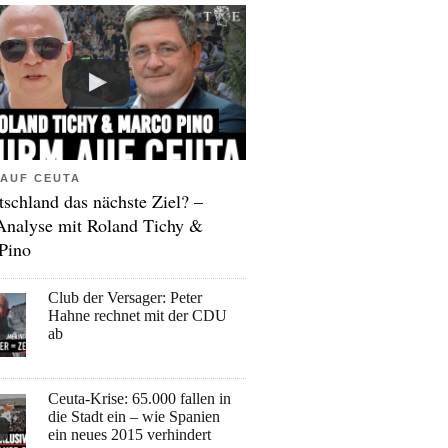
AUF CEUTA
tschland das nächste Ziel? –
Analyse mit Roland Tichy &
Pino
Club der Versager: Peter
Hahne rechnet mit der CDU
ab
Ceuta-Krise: 65.000 fallen in
die Stadt ein – wie Spanien
ein neues 2015 verhindert