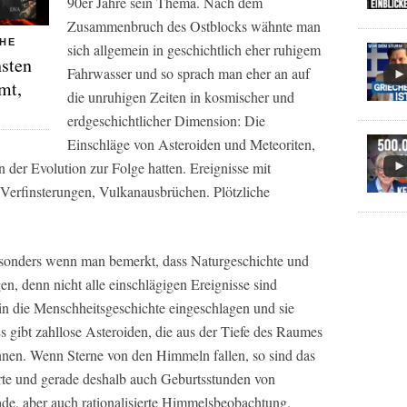
90er Jahre sein Thema. Nach dem
Zusammenbruch des Ostblocks wähnte man
CHE
sich allgemein in geschichtlich eher ruhigem
hsten
Fahrwasser und so sprach man eher an auf
mt,
die unruhigen Zeiten in kosmischer und
erdgeschichtlicher Dimension: Die
Einschläge von Asteroiden und Meteoriten,
in der Evolution zur Folge hatten. Ereignisse mit
 Verfinsterungen, Vulkanausbrüchen. Plötzliche
besonders wenn man bemerkt, dass Naturgeschichte und
n, denn nicht alle einschlägigen Ereignisse sind
 in die Menschheitsgeschichte eingeschlagen und sie
s gibt zahllose Asteroiden, die aus der Tiefe des Raumes
nnen. Wenn Sterne von den Himmeln fallen, so sind das
te und gerade deshalb auch Geburtsstunden von
ade, aber auch rationalisierte Himmelsbeobachtung.