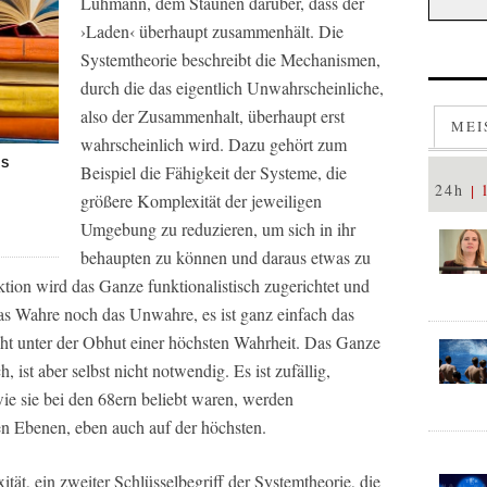
Luhmann, dem Staunen darüber, dass der
›Laden‹ überhaupt zusammenhält. Die
Systemtheorie beschreibt die Mechanismen,
durch die das eigentlich Unwahrscheinliche,
also der Zusammenhalt, überhaupt erst
MEI
wahrscheinlich wird. Dazu gehört zum
LS
Beispiel die Fähigkeit der Systeme, die
24h
größere Komplexität der jeweiligen
Umgebung zu reduzieren, um sich in ihr
s
behaupten zu können und daraus etwas zu
tion wird das Ganze funktionalistisch zugerichtet und
das Wahre noch das Unwahre, es ist ganz einfach das
cht unter der Obhut einer höchsten Wahrheit. Das Ganze
 ist aber selbst nicht notwendig. Es ist zufällig,
ie sie bei den 68ern beliebt waren, werden
len Ebenen, eben auch auf der höchsten.
tät, ein zweiter Schlüsselbegriff der Systemtheorie, die