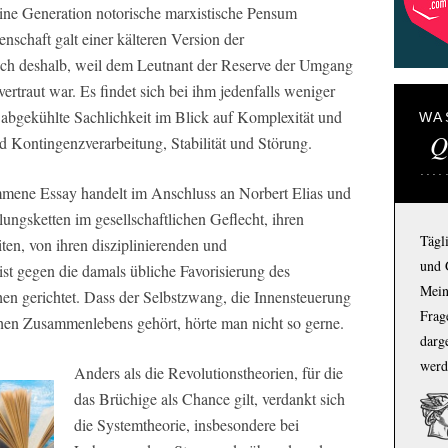
eine Generation notorische marxistische Pensum
enschaft galt einer kälteren Version der
 auch deshalb, weil dem Leutnant der Reserve der Umgang
rtraut war. Es findet sich bei ihm jedenfalls weniger
 abgekühlte Sachlichkeit im Blick auf Komplexität und
WA
Q
 Kontingenzverarbeitung, Stabilität und Störung.
mene Essay handelt im Anschluss an Norbert Elias und
gsketten im gesellschaftlichen Geflecht, ihren
Tägl
en, von ihren disziplinierenden und
und 
st gegen die damals übliche Favorisierung des
Mein
en gerichtet. Dass der Selbstzwang, die Innensteuerung
Frage
ichen Zusammenlebens gehört, hörte man nicht so gerne.
darg
werd
Anders als die Revolutionstheorien, für die
das Brüchige als Chance gilt, verdankt sich
die Systemtheorie, insbesondere bei