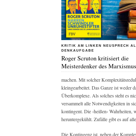
KRITIK AM LINKEN NEUSPRECH A
DENKAUFGABE
Roger Scruton kritisiert die
Meisterdenker des Marxismu
machen. Mit solcher Komplexitätsreduk
kleingearbeitet. Das Ganze ist weder 
Überkomplexe. Als solches steht es ni
versammelt alle Notwendigkeiten in sich,
kontingent. Die ›heißen‹ Wahrheiten, w
heruntergekühlt. Zufälle gibt es auf al
Die Kontingenz ist, neben der Komplexi