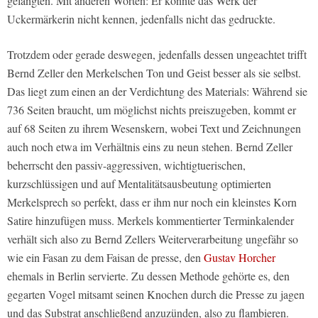
gelangten. Mit anderen Worten: Er konnte das Werk der
Uckermärkerin nicht kennen, jedenfalls nicht das gedruckte.
Trotzdem oder gerade deswegen, jedenfalls dessen ungeachtet trifft
Bernd Zeller den Merkelschen Ton und Geist besser als sie selbst.
Das liegt zum einen an der Verdichtung des Materials: Während sie
736 Seiten braucht, um möglichst nichts preiszugeben, kommt er
auf 68 Seiten zu ihrem Wesenskern, wobei Text und Zeichnungen
auch noch etwa im Verhältnis eins zu neun stehen. Bernd Zeller
beherrscht den passiv-aggressiven, wichtigtuerischen,
kurzschlüssigen und auf Mentalitätsausbeutung optimierten
Merkelsprech so perfekt, dass er ihm nur noch ein kleinstes Korn
Satire hinzufügen muss. Merkels kommentierter Terminkalender
verhält sich also zu Bernd Zellers Weiterverarbeitung ungefähr so
wie ein Fasan zu dem Faisan de presse, den
Gustav Horcher
ehemals in Berlin servierte. Zu dessen Methode gehörte es, den
gegarten Vogel mitsamt seinen Knochen durch die Presse zu jagen
und das Substrat anschließend anzuzünden, also zu flambieren.