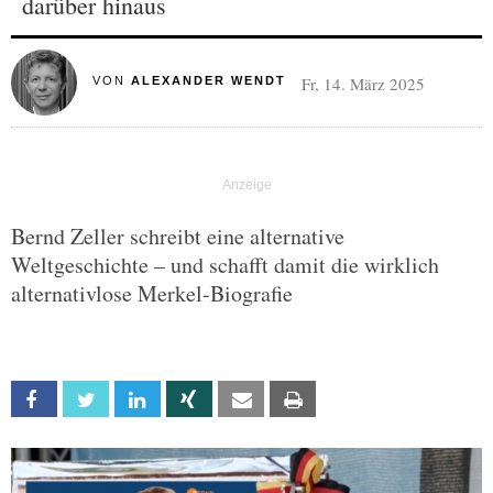
darüber hinaus
Fr, 14. März 2025
VON
ALEXANDER WENDT
Bernd Zeller schreibt eine alternative
Weltgeschichte – und schafft damit die wirklich
alternativlose Merkel-Biografie
Facebook
Twitter
Linkedin
Xing
Email
Print