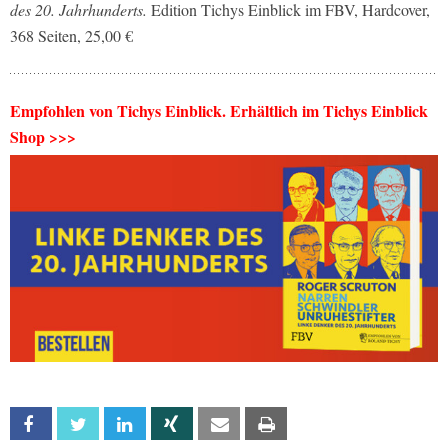
des 20. Jahrhunderts.
Edition Tichys Einblick im FBV, Hardcover,
368 Seiten, 25,00 €
Empfohlen von Tichys Einblick. Erhältlich im Tichys Einblick
Shop >>>
Facebook
Twitter
Linkedin
Xing
Email
Print