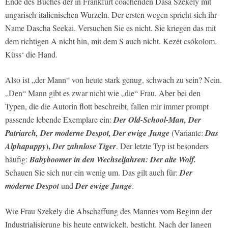
Ende des Buches der in Frankfurt coachenden Dasa Szekely mit
ungarisch-italienischen Wurzeln. Der ersten wegen spricht sich ihr
Name Dascha Seekai. Versuchen Sie es nicht. Sie kriegen das mit
dem richtigen A nicht hin, mit dem S auch nicht.
Kezét csókolom
.
Küss‘ die Hand.
Also ist „der Mann“ von heute stark genug, schwach zu sein? Nein.
„Den“ Mann gibt es zwar nicht wie „die“ Frau. Aber bei den
Typen, die die Autorin flott beschreibt, fallen mir immer prompt
passende lebende Exemplare ein:
Der Old-School-Man, Der
Patriarch, Der moderne Despot, Der ewige Junge
(Variante:
Das
),
Alphapuppy
Der zahnlose Tiger
. Der letzte Typ ist besonders
häufig:
Babyboomer in den Wechseljahren: Der alte Wolf.
Schauen Sie sich nur ein wenig um. Das gilt auch für:
Der
moderne Despot
und
Der ewige Jung
e
.
Wie Frau Szekely die Abschaffung des Mannes vom Beginn der
Industrialisierung bis heute entwickelt, besticht. Nach der langen