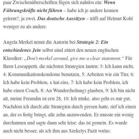
paar Zwischenüberschriften fügen sich nahtlos ein:
Wenn
Führungskräfte nicht führen
– habe ich je andere kennen
gelernt?, ja zwei.
Das deutsche Aussitzen
– trifft auf Helmut Kohl
weniger zu als andere.
Angela Merkel nennt die Autorin bei
Strategie 2: Ein
entschiedenes Jein
selbst uind zitiert den neuen englischen
Klassiker:
„Don’t merkel around, give me a clear statement.“
Für
Ihren Leseappetit, die nächsten Strategien lauten: 3: Ich kann nicht,
4: Kommunikationskondome benutzen, 5: Arbeiten wie ein Tier, 6:
Ich habe kein Problem, x hat eins, 7: Ich habe kein Problem, ich
habe einen Coach, 8: An Wunder(heilung) glauben, 9: Ich bin nicht
alt, meine Freundin ist erst 28, 10: Ich trinke, also geht es mir gut.
Nachdem ich durch alle Strategien durch geesen hatte, rief ich einen
an, der es fertig bringt, alle zehn anzuwenden. Er musste ein wenig
durchatmen und sagte dann sehr leise: das ist gemein. Es wurde
auch nicht besser, als ich ihm aus Szekelys Fazit vorlas: