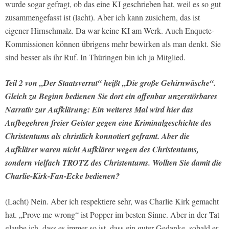
wurde sogar gefragt, ob das eine KI geschrieben hat, weil es so gut
zusammengefasst ist (lacht). Aber ich kann zusichern, das ist
eigener Hirnschmalz. Da war keine KI am Werk. Auch Enquete-
Kommissionen können übrigens mehr bewirken als man denkt. Sie
sind besser als ihr Ruf. In Thüringen bin ich ja Mitglied.
Teil 2 von „Der Staatsverrat“ heißt „Die große Gehirnwäsche“.
Gleich zu Beginn bedienen Sie dort ein offenbar unzerstörbares
Narrativ zur Aufklärung: Ein weiteres Mal wird hier das
Aufbegehren freier Geister gegen eine Kriminalgeschichte des
Christentums als christlich konnotiert geframt. Aber die
Aufklärer waren nicht Aufklärer wegen des Christentums,
sondern vielfach TROTZ des Christentums. Wollten Sie damit die
Charlie-Kirk-Fan-Ecke bedienen?
(Lacht) Nein. Aber ich respektiere sehr, was Charlie Kirk gemacht
hat. „Prove me wrong“ ist Popper im besten Sinne. Aber in der Tat
glaube ich, dass es immer so ist, dass ein guter Gedanke, sobald er