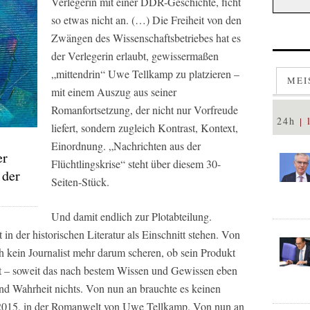
Verlegerin mit einer DDR-Geschichte, ficht
so etwas nicht an. (…) Die Freiheit von den
Zwängen des Wissenschaftsbetriebes hat es
der Verlegerin erlaubt, gewissermaßen
„mittendrin“ Uwe Tellkamp zu platzieren –
MEI
mit einem Auszug aus seiner
Romanfortsetzung, der nicht nur Vorfreude
24h
liefert, sondern zugleich Kontrast, Kontext,
Einordnung. „Nachrichten aus der
er
Flüchtlingskrise“ steht über diesem 30-
 der
Seiten-Stück.
Und damit endlich zur Plotabteilung.
in der historischen Literatur als Einschnitt stehen. Von
ch kein Journalist mehr darum scheren, ob sein Produkt
ngt – soweit das nach bestem Wissen und Gewissen eben
nd Wahrheit nichts. Von nun an brauchte es keinen
 2015, in der Romanwelt von Uwe Tellkamp. Von nun an