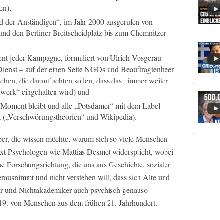
en),
d der Anständigen“, im Jahr 2000 ausgerufen von
und den Berliner Breitscheidplatz bis zum Chemnitzer
ent jeder Kampagne, formuliert von Ulrich Vosgerau
r Dienst – auf der einen Seite NGOs und Beauftragtenheer
chen, die darauf achten sollen, dass das „immer weiter
lwerk“ eingehalten wird) und
n Moment bleibt und alle „Potsdamer“ mit dem Label
 („Verschwörungstheorien“ und Wikipedia).
uber, die wissen möchte, warum sich so viele Menschen
ext Psychologen wie Mattias Desmet widerspricht, wobei
ine Forschungsrichtung, die uns aus Geschichte, sozialer
erausnimmt und nicht verstehen will, dass sich Alte und
er und Nichtakademiker auch psychisch genauso
9. von Menschen aus dem frühen 21. Jahrhundert.