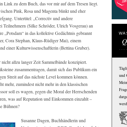
in Link zu dem Buch, das vor mir auf dem Tresen liegt.
zwischen Pink, Rosa und Magenta blinkt und eher
iefgang. Untertitel: „Correctiv und andere
i Teilnehmern (Silke Schröder, Ulrich Vosgerau) an
ffre „Potsdam“ in das kollektive Gedächtnis gebrannt
WA
Q
uler, Cora Stephan, Klaus-Rüdiger Mai), einem
 einer Kulturwissenschaftlerin (Bettina Gruber).
 nicht allzu langer Zeit Sammelbände konzipiert.
Tägl
iksteine zusammentragen, damit sich das Publikum ein
und 
gen Streit auf das nächste Level kommen können.
Mein
ht mehr, zumindest nicht mehr in den klassischen
Frage
ssor soll es wagen, gegen die Moral der Herrschenden
darg
ieren, was auf Reputation und Einkommen einzahlt –
werd
oße Bühnen?
Susanne Dagen, Buchhändlerin und