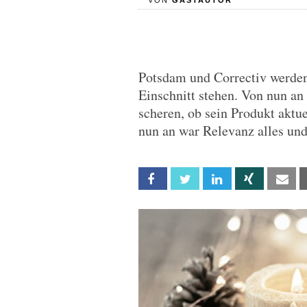
VON
GASTAUTOR
Potsdam und Correctiv werden d
Einschnitt stehen. Von nun an
scheren, ob sein Produkt aktue
nun an war Relevanz alles un
Facebook
Twitter
Linkedin
Xing
Em