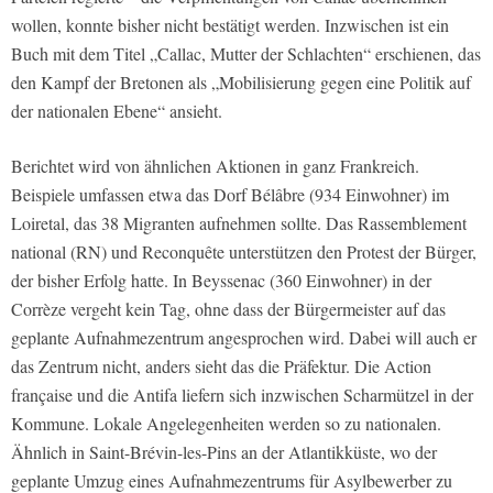
wollen, konnte bisher nicht bestätigt werden. Inzwischen ist ein
Buch mit dem Titel „Callac, Mutter der Schlachten“ erschienen, das
den Kampf der Bretonen als „Mobilisierung gegen eine Politik auf
der nationalen Ebene“ ansieht.
Berichtet wird von ähnlichen Aktionen in ganz Frankreich.
Beispiele umfassen etwa das Dorf Bélâbre (934 Einwohner) im
Loiretal, das 38 Migranten aufnehmen sollte. Das Rassemblement
national (RN) und Reconquête unterstützen den Protest der Bürger,
der bisher Erfolg hatte. In Beyssenac (360 Einwohner) in der
Corrèze vergeht kein Tag, ohne dass der Bürgermeister auf das
geplante Aufnahmezentrum angesprochen wird. Dabei will auch er
das Zentrum nicht, anders sieht das die Präfektur. Die Action
française und die Antifa liefern sich inzwischen Scharmützel in der
Kommune. Lokale Angelegenheiten werden so zu nationalen.
Ähnlich in Saint-Brévin-les-Pins an der Atlantikküste, wo der
geplante Umzug eines Aufnahmezentrums für Asylbewerber zu