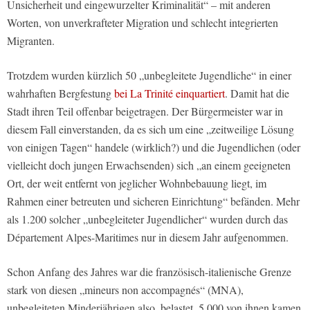
Unsicherheit und eingewurzelter Kriminalität“ – mit anderen
Worten, von unverkrafteter Migration und schlecht integrierten
Migranten.
Trotzdem wurden kürzlich 50 „unbegleitete Jugendliche“ in einer
wahrhaften Bergfestung
bei La Trinité einquartiert
. Damit hat die
Stadt ihren Teil offenbar beigetragen. Der Bürgermeister war in
diesem Fall einverstanden, da es sich um eine „zeitweilige Lösung
von einigen Tagen“ handele (wirklich?) und die Jugendlichen (oder
vielleicht doch jungen Erwachsenden) sich „an einem geeigneten
Ort, der weit entfernt von jeglicher Wohnbebauung liegt, im
Rahmen einer betreuten und sicheren Einrichtung“ befänden. Mehr
als 1.200 solcher „unbegleiteter Jugendlicher“ wurden durch das
Département Alpes-Maritimes nur in diesem Jahr aufgenommen.
Schon Anfang des Jahres war die französisch-italienische Grenze
stark von diesen „mineurs non accompagnés“ (MNA),
unbegleiteten Minderjährigen also, belastet. 5.000 von ihnen kamen