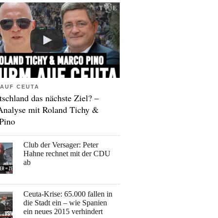
AUF CEUTA
tschland das nächste Ziel? –
Analyse mit Roland Tichy &
Pino
Club der Versager: Peter
Hahne rechnet mit der CDU
ab
Ceuta-Krise: 65.000 fallen in
die Stadt ein – wie Spanien
ein neues 2015 verhindert