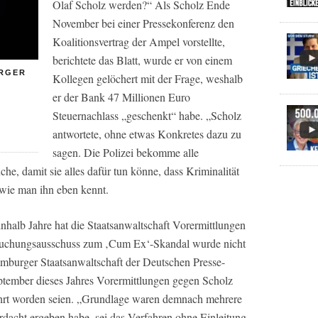
Olaf Scholz werden?“ Als Scholz Ende
November bei einer Pressekonferenz den
Koalitionsvertrag der Ampel vorstellte,
berichtete das Blatt, wurde er von einem
URGER
Kollegen gelöchert mit der Frage, weshalb
er der Bank 47 Millionen Euro
Steuernachlass „geschenkt“ habe. „Scholz
antwortete, ohne etwas Konkretes dazu zu
sagen. Die Polizei bekomme alle
he, damit sie alles dafür tun könne, dass Kriminalität
 wie man ihn eben kennt.
nhalb Jahre hat die Staatsanwaltschaft Vorermittlungen
rsuchungsausschuss zum ‚Cum Ex‘-Skandal wurde nicht
amburger Staatsanwaltschaft der Deutschen Presse-
eptember dieses Jahres Vorermittlungen gegen Scholz
hrt worden seien. „Grundlage waren demnach mehrere
rdacht ergeben habe, sei das Verfahren ohne Einleitung