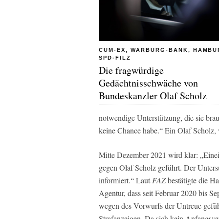
CUM-EX, WARBURG-BANK, HAMB
SPD-FILZ
Die fragwürdige
Gedächtnisschwäche von
Bundeskanzler Olaf Scholz
notwendige Unterstützung, die sie brauc
keine Chance habe.“ Ein Olaf Scholz,
Mitte Dezember 2021 wird klar: „Einei
gegen Olaf Scholz geführt. Der Unte
informiert.“ Laut
FAZ
bestätigte die H
Agentur, dass seit Februar 2020 bis S
wegen des Vorwurfs der Untreue gefü
Strafanzeigen. Da sich kein Anfangsve