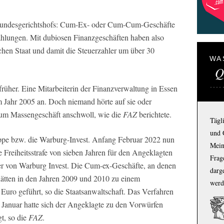
es Bundesgerichtshofs: Cum-Ex- oder Cum-Cum-Geschäfte
ahlungen. Mit dubiosen Finanzgeschäften haben also
hen Staat und damit die Steuerzahler um über 30
WA
Q
rüher. Eine Mitarbeiterin der Finanzverwaltung in Essen
 Jahr 2005 an. Doch niemand hörte auf sie oder
um Massengeschäft anschwoll, wie die
FAZ
berichtete.
Tägl
und 
ppe bzw. die Warburg-Invest. Anfang Februar 2022 nun
Mein
e Freiheitsstrafe von sieben Jahren für den Angeklagten
Frage
er von Warburg Invest. Die Cum-ex-Geschäfte, an denen
darg
 hätten in den Jahren 2009 und 2010 zu einem
werd
Euro geführt, so die Staatsanwaltschaft. Das Verfahren
m Januar hatte sich der Angeklagte zu den Vorwürfen
t, so die
FAZ
.