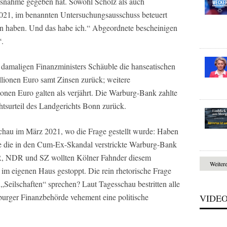
lussnahme gegeben hat. Sowohl Scholz als auch
2021, im benannten Untersuchungsausschuss beteuert
n haben. Und das habe ich.“ Abgeordnete bescheinigen
.
 damaligen Finanzministers Schäuble die hanseatischen
lionen Euro samt Zinsen zurück; weitere
nen Euro galten als verjährt. Die Warburg-Bank zahlte
htsurteil des Landgerichts Bonn zurück.
chau im März 2021, wo die Frage gestellt wurde: Haben
e die in den Cum-Ex-Skandal verstrickte Warburg-Bank
, NDR und SZ wollten Kölner Fahnder diesem
Weiter
m eigenen Haus gestoppt. Die rein rhetorische Frage
„Seilschaften“ sprechen? Laut Tagesschau bestritten alle
burger Finanzbehörde vehement eine politische
VIDE