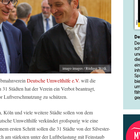
imago images / Rüdiger Wölk
 Abmahnverein
Deutsche Umwelthilfe e.V.
will die
In 31 Städten hat der Verein ein Verbot beantragt,
or Luftverschmutzung zu schützen.
n, Köln und viele weitere Städte sollen von dem
utsche Umwelthilfe verkündet großspurig wie eine
m ersten Schritt sollen die 31 Städte von der Silvester-
ch am stärksten unter der Luftbelastung mit Feinstaub