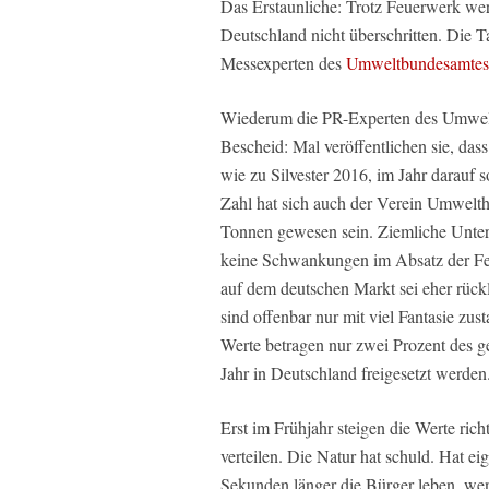
Das Erstaunliche: Trotz Feuerwerk we
Deutschland nicht überschritten. Die T
Messexperten des
Umweltbundesamtes
Wiederum die PR-Experten des Umwelt
Bescheid: Mal veröffentlichen sie, das
wie zu Silvester 2016, im Jahr darauf 
Zahl hat sich auch der Verein Umwelth
Tonnen gewesen sein. Ziemliche Unters
keine Schwankungen im Absatz der Fe
auf dem deutschen Markt sei eher rüc
sind offenbar nur mit viel Fantasie z
Werte betragen nur zwei Prozent des 
Jahr in Deutschland freigesetzt werden
Erst im Frühjahr steigen die Werte ric
verteilen. Die Natur hat schuld. Hat e
Sekunden länger die Bürger leben, we