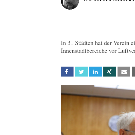
VON
HOLGER DOUGLAS
In 31 Städten hat der Verein e
Innenstadtbereiche vor Luftv
Facebook
Twitter
Linkedin
Xing
Em