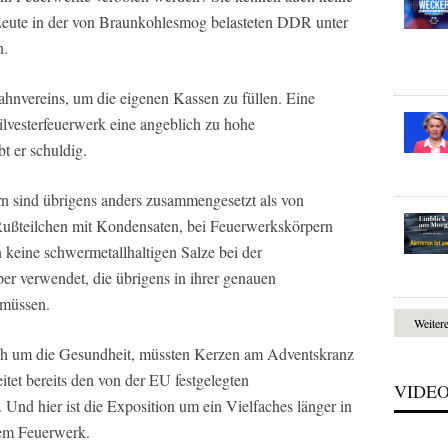
 Leute in der von Braunkohlesmog belasteten DDR unter
n.
hnvereins, um die eigenen Kassen zu füllen. Eine
ilvesterfeuerwerk eine angeblich zu hohe
t er schuldig.
 sind übrigens anders zusammengesetzt als von
Rußteilchen mit Kondensaten, bei Feuerwerkskörpern
n keine schwermetallhaltigen Salze bei der
r verwendet, die übrigens in ihrer genauen
müssen.
Weiter
ch um die Gesundheit, müssten Kerzen am Adventskranz
tet bereits den von der EU festgelegten
VIDE
Und hier ist die Exposition um ein Vielfaches länger in
nem Feuerwerk.