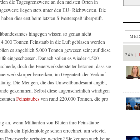
rden die Tagesgrenzwerte an den meisten Orten in
ageswerte liegen stets unter den EU- Richtwerten. Die
haben dies erst beim letzten Silvesterspaß überprüft.
bundesamtes hingegen wissen so genau nicht
MEI
s 4.000 Tonnen Feinstaub in die Luft geblasen werden
sollen es angeblich 5.000 Tonnen gewesen sein; auf diese
24h
ilfe eingeschossen. Danach sollen es wieder 4.500
chiede, doch die Feuerwerkshersteller betonen, dass sie
uerwerkskörper bemerken, im Gegenteil: der Verkauf
kläufig. Die Mengen, die das Umweltbundesamt angibt,
ustande gekommen. Selbst diese augenscheinlich windigen
gesamten
Feinstaubes
von rund 220.000 Tonnen, die pro
.
htig an, wenn Milliarden von Blüten ihre Feinstäube
igentlich ein Epidemiologe schon errechnet, um wieviel
nn Feuerwerke verboten werden? Sie kennen auch keine