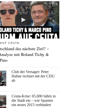
AUF CEUTA
tschland das nächste Ziel? –
Analyse mit Roland Tichy &
Pino
Club der Versager: Peter
Hahne rechnet mit der CDU
ab
Ceuta-Krise: 65.000 fallen in
die Stadt ein – wie Spanien
ein neues 2015 verhindert