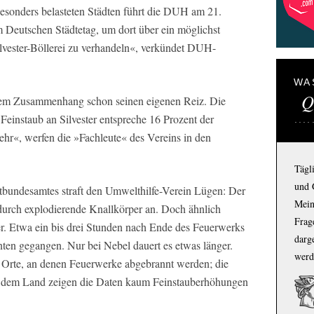
besonders belasteten Städten führt die DUH am 21.
 Deutschen Städtetag, um dort über ein möglichst
lvester-Böllerei zu verhandeln«, verkündet DUH-
WA
Q
esem Zusammenhang schon seinen eigenen Reiz. Die
Feinstaub an Silvester entspreche 16 Prozent der
hr«, werfen die »Fachleute« des Vereins in den
Tägl
und 
ltbundesamtes straft den Umwelthilfe-Verein Lügen: Der
Mein
 durch explodierende Knallkörper an. Doch ähnlich
Frage
eder. Etwa ein bis drei Stunden nach Ende des Feuerwerks
darg
nten gegangen. Nur bei Nebel dauert es etwas länger.
werd
ie Orte, an denen Feuerwerke abgebrannt werden; die
uf dem Land zeigen die Daten kaum Feinstauberhöhungen