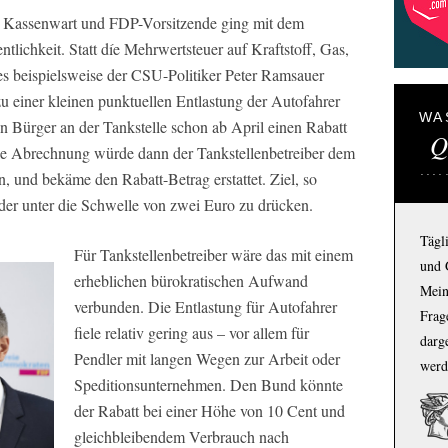
 Kassenwart und FDP-Vorsitzende ging mit dem
ntlichkeit. Statt díe Mehrwertsteuer auf Kraftstoff, Gas,
es beispielsweise der CSU-Politiker Peter Ramsauer
 zu einer kleinen punktuellen Entlastung der Autofahrer
WA
en Bürger an der Tankstelle schon ab April einen Rabatt
Q
ie Abrechnung würde dann der Tankstellenbetreiber dem
, und bekäme den Rabatt-Betrag erstattet. Ziel, so
ieder unter die Schwelle von zwei Euro zu drücken.
Tägl
Für Tankstellenbetreiber wäre das mit einem
und 
erheblichen bürokratischen Aufwand
Mein
verbunden. Die Entlastung für Autofahrer
Frage
fiele relativ gering aus – vor allem für
darg
Pendler mit langen Wegen zur Arbeit oder
werd
Speditionsunternehmen. Den Bund könnte
der Rabatt bei einer Höhe von 10 Cent und
gleichbleibendem Verbrauch nach