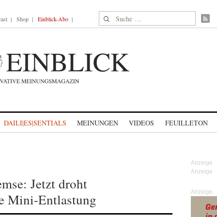
Suche nach:
ast
Shop
Einblick-Abo
DAILI|ES|SENTIALS
MEINUNGEN
VIDEOS
FEUILLETON
emse: Jetzt droht
Anzeige
ie Mini-Entlastung