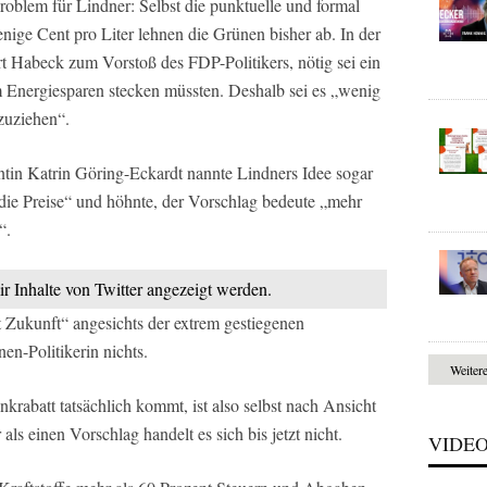
roblem für Lindner: Selbst die punktuelle und formal
ige Cent pro Liter lehnen die Grünen bisher ab. In der
 Habeck zum Vorstoß des FDP-Politikers, nötig sei ein
Energiesparen stecken müssten. Deshalb sei es „wenig
zuziehen“.
ntin Katrin Göring-Eckardt nannte Lindners Idee sogar
 die Preise“ und höhnte, der Vorschlag bedeute „mehr
“.
ir Inhalte von Twitter angezeigt werden.
t Zukunft“ angesichts der extrem gestiegenen
nen-Politikerin nichts.
Weiter
rabatt tatsächlich kommt, ist also selbst nach Ansicht
ls einen Vorschlag handelt es sich bis jetzt nicht.
VIDE