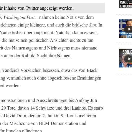
ir Inhalte von Twitter angezeigt werden.
, Washington Post
– nahmen keine Notiz von dem
ichteten einige kleinere, und auch die britische
Sun
. In
Name bisher überhaupt nicht. Natürlich kann es sein,
die mit seinen politischen Ansichten nichts zu tun
keit des Namensagens und Nichtsagens muss niemand
ste unter der Rubrik: Sucht ihre Namen.
 ein anderes Vorzeichen besessen, etwa das von Black
ung vermutlich auch ohne abgeschlossene Ermittlungen
ert worden.
monstrationen und Ausschreitungen bis Anfang Juli
 29 Tote, davon 14 Schwarze und drei Latinos. Es starb
ist David Dorn, der am 2. Juni in St. Louis mehreren
in der Mischzone von BLM-Demonstration und
ür Juwelen plünderten.