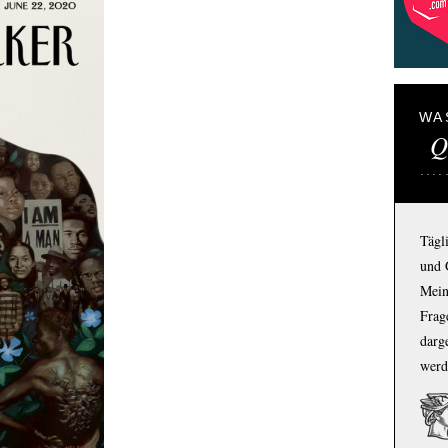
WA
Q
Tägl
und 
Mein
Frage
darg
werd