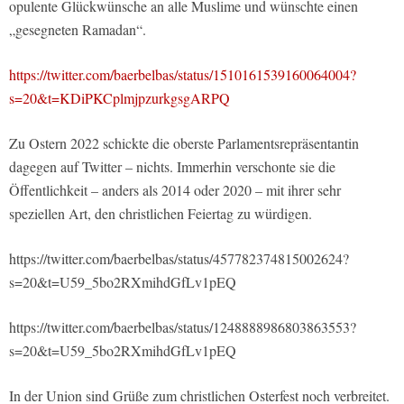
opulente Glückwünsche an alle Muslime und wünschte einen
„gesegneten Ramadan“.
https://twitter.com/baerbelbas/status/1510161539160064004?
s=20&t=KDiPKCplmjpzurkgsgARPQ
Zu Ostern 2022 schickte die oberste Parlamentsrepräsentantin
dagegen auf Twitter – nichts. Immerhin verschonte sie die
Öffentlichkeit – anders als 2014 oder 2020 – mit ihrer sehr
speziellen Art, den christlichen Feiertag zu würdigen.
https://twitter.com/baerbelbas/status/457782374815002624?
s=20&t=U59_5bo2RXmihdGfLv1pEQ
https://twitter.com/baerbelbas/status/1248888986803863553?
s=20&t=U59_5bo2RXmihdGfLv1pEQ
In der Union sind Grüße zum christlichen Osterfest noch verbreitet.