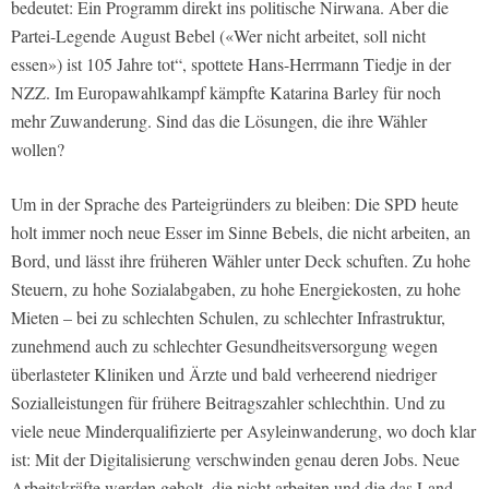
bedeutet: Ein Programm direkt ins politische Nirwana. Aber die
Partei-Legende August Bebel («Wer nicht arbeitet, soll nicht
essen») ist 105 Jahre tot“, spottete Hans-Herrmann Tiedje in der
NZZ. Im Europawahlkampf kämpfte Katarina Barley für noch
mehr Zuwanderung. Sind das die Lösungen, die ihre Wähler
wollen?
Um in der Sprache des Parteigründers zu bleiben: Die SPD heute
holt immer noch neue Esser im Sinne Bebels, die nicht arbeiten, an
Bord, und lässt ihre früheren Wähler unter Deck schuften. Zu hohe
Steuern, zu hohe Sozialabgaben, zu hohe Energiekosten, zu hohe
Mieten – bei zu schlechten Schulen, zu schlechter Infrastruktur,
zunehmend auch zu schlechter Gesundheitsversorgung wegen
überlasteter Kliniken und Ärzte und bald verheerend niedriger
Sozialleistungen für frühere Beitragszahler schlechthin. Und zu
viele neue Minderqualifizierte per Asyleinwanderung, wo doch klar
ist: Mit der Digitalisierung verschwinden genau deren Jobs. Neue
Arbeitskräfte werden geholt, die nicht arbeiten und die das Land