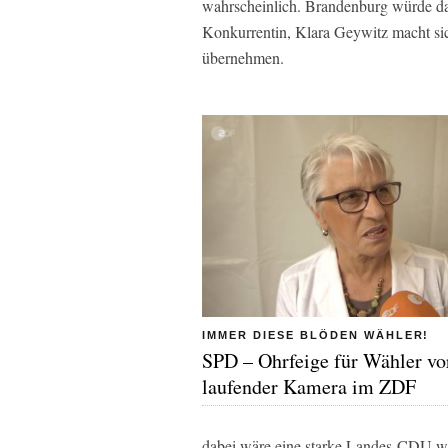
wahrscheinlich. Brandenburg würde dan
Konkurrentin, Klara Geywitz macht si
übernehmen.
IMMER DIESE BLÖDEN WÄHLER!
SPD – Ohrfeige für Wähler vo
laufender Kamera im ZDF
dabei wäre eine starke Landes-CDU wic