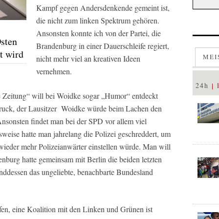
Kampf gegen Andersdenkende gemeint ist,
die nicht zum linken Spektrum gehören.
Ansonsten konnte ich von der Partei, die
sten
Brandenburg in einer Dauerschleife regiert,
t wird
MEI
nicht mehr viel an kreativen Ideen
vernehmen.
24h
 Zeitung“ will bei Woidke sogar „Humor“ entdeckt
druck, der Lausitzer Woidke würde beim Lachen den
Ansonsten findet man bei der SPD vor allem viel
lsweise hatte man jahrelang die Polizei geschreddert, um
wieder mehr Polizeianwärter einstellen würde. Man will
enburg hatte gemeinsam mit Berlin die beiden letzten
enddessen das ungeliebte, benachbarte Bundesland
fen, eine Koalition mit den Linken und Grünen ist