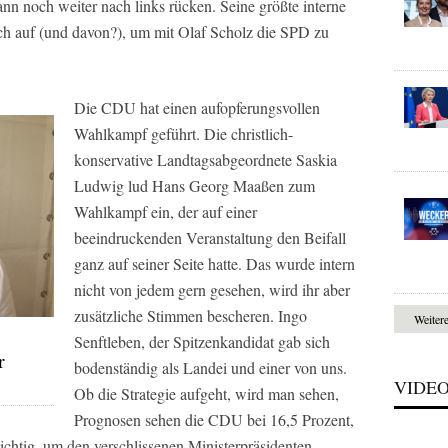
n noch weiter nach links rücken. Seine größte interne
ch auf (und davon?), um mit Olaf Scholz die SPD zu
Die CDU hat einen aufopferungsvollen
Wahlkampf geführt. Die christlich-
konservative Landtagsabgeordnete Saskia
Ludwig lud Hans Georg Maaßen zum
Wahlkampf ein, der auf einer
beeindruckenden Veranstaltung den Beifall
ganz auf seiner Seite hatte. Das wurde intern
nicht von jedem gern gesehen, wird ihr aber
zusätzliche Stimmen bescheren. Ingo
Weiter
Senftleben, der Spitzenkandidat gab sich
r
bodenständig als Landei und einer von uns.
VIDE
Ob die Strategie aufgeht, wird man sehen,
Prognosen sehen die CDU bei 16,5 Prozent,
htig, um den verschlissenen Ministerpräsidenten