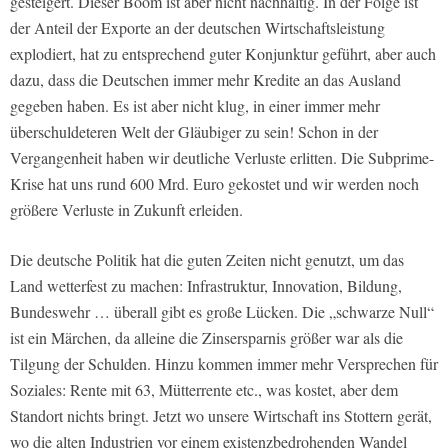
gesteigert. Dieser Boom ist aber nicht nachhaltig. In der Folge ist
der Anteil der Exporte an der deutschen Wirtschaftsleistung
explodiert, hat zu entsprechend guter Konjunktur geführt, aber auch
dazu, dass die Deutschen immer mehr Kredite an das Ausland
gegeben haben. Es ist aber nicht klug, in einer immer mehr
überschuldeteren Welt der Gläubiger zu sein! Schon in der
Vergangenheit haben wir deutliche Verluste erlitten. Die Subprime-
Krise hat uns rund 600 Mrd. Euro gekostet und wir werden noch
größere Verluste in Zukunft erleiden.
Die deutsche Politik hat die guten Zeiten nicht genutzt, um das
Land wetterfest zu machen: Infrastruktur, Innovation, Bildung,
Bundeswehr … überall gibt es große Lücken. Die „schwarze Null“
ist ein Märchen, da alleine die Zinsersparnis größer war als die
Tilgung der Schulden. Hinzu kommen immer mehr Versprechen für
Soziales: Rente mit 63, Mütterrente etc., was kostet, aber dem
Standort nichts bringt. Jetzt wo unsere Wirtschaft ins Stottern gerät,
wo die alten Industrien vor einem existenzbedrohenden Wandel