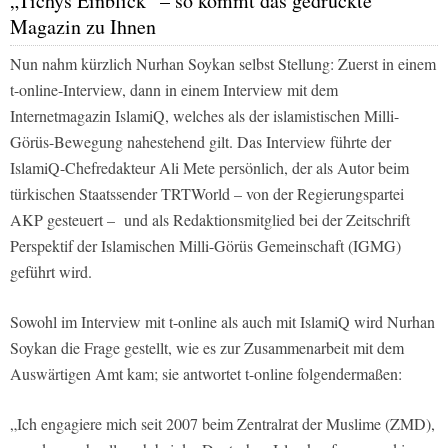
„Tichys Einblick“ – so kommt das gedruckte
Magazin zu Ihnen
Nun nahm kürzlich Nurhan Soykan selbst Stellung: Zuerst in einem
t
-online
-Interview, dann in einem Interview mit dem
Internetmagazin
IslamiQ
, welches als der islamistischen Milli-
Görüs-Bewegung nahestehend gilt. Das Interview führte der
IslamiQ
-Chefredakteur Ali Mete persönlich, der als Autor beim
türkischen Staatssender
TRTWorld
– von der Regierungspartei
AKP gesteuert –
und als Redaktionsmitglied bei der Zeitschrift
Perspektif
der Islamischen Milli-Görüs Gemeinschaft (IGMG)
geführt wird.
Sowohl im Interview mit
t-online
als auch mit
IslamiQ
wird Nurhan
Soykan die Frage gestellt, wie es zur Zusammenarbeit mit dem
Auswärtigen Amt kam; sie antwortet
t-online
folgendermaßen:
„Ich engagiere mich seit 2007 beim Zentralrat der Muslime (ZMD),