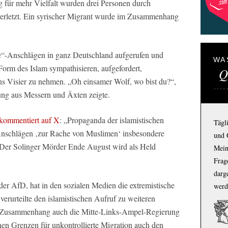
g für mehr Vielfalt wurden drei Personen durch
 verletzt. Ein syrischer Migrant wurde im Zusammenhang
“-Anschlägen in ganz Deutschland aufgerufen und
WA
 Form des Islam sympathisieren, aufgefordert,
Q
s Visier zu nehmen. „Oh einsamer Wolf, wo bist du?“,
hung aus Messern und Äxten zeigte.
kommentiert auf X
: „Propaganda der islamistischen
Tägl
Anschlägen ‚zur Rache von Muslimen‘ insbesondere
und 
Der Solinger Mörder Ende August wird als Held
Mein
Frage
darg
er AfD, hat in den sozialen Medien die extremistische
werd
 verurteilte den islamistischen Aufruf zu weiteren
m Zusammenhang auch die Mitte-Links-Ampel-Regierung
ffenen Grenzen für unkontrollierte Migration auch den