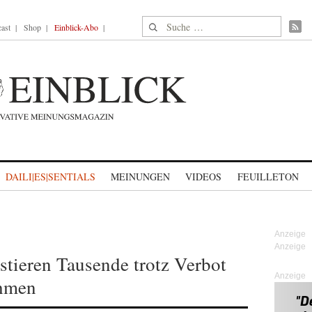
Suche nach:
ast
Shop
Einblick-Abo
DAILI|ES|SENTIALS
MEINUNGEN
VIDEOS
FEUILLETON
tieren Tausende trotz Verbot
Anzeige
hmen