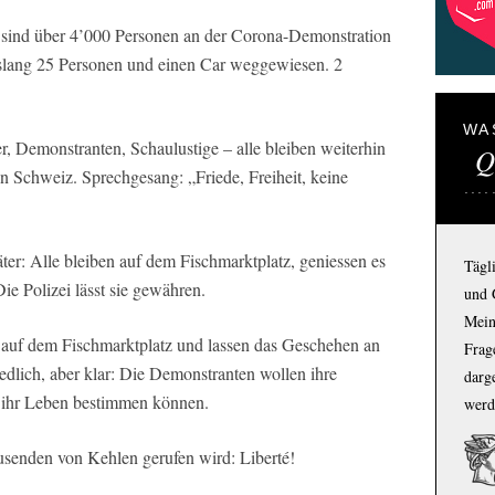
i sind über 4’000 Personen an der Corona-Demonstration
slang 25 Personen und einen Car weggewiesen. 2
WA
r, Demonstranten, Schaulustige – alle bleiben weiterhin
Q
n Schweiz. Sprechgesang: „Friede, Freiheit, keine
er: Alle bleiben auf dem Fischmarktplatz, geniessen es
Tägl
ie Polizei lässt sie gewähren.
und 
Mein
 auf dem Fischmarktplatz und lassen das Geschehen an
Frage
iedlich, aber klar: Die Demonstranten wollen ihre
darg
r ihr Leben bestimmen können.
werd
senden von Kehlen gerufen wird: Liberté!