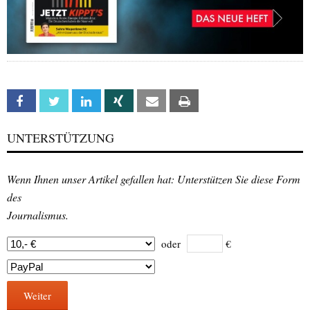
Facebook
Twitter
Linkedin
Xing
Email
Print
UNTERSTÜTZUNG
Wenn Ihnen unser Artikel gefallen hat: Unterstützen Sie diese Form
des
Journalismus.
oder
€
Weiter