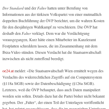
Der Standard
und der
Falter
hatten unter Berufung von
Informationen aus der türkisen Volkspartei von einer mutmaßlich
doppelten Buchführung der ÖVP berichtet, um die wahren Kosten
für den diesjährigen Wahlkampf zu verschleiern. Die ÖVP hat
deshalb den
Falter
verklagt. Dem war die Verdächtigung
vorausgegangen, Kurz hätte einen Mitarbeiter im Kanzleramt
Festplatten schreddern lassen, die im Zusammenhang mit dem
Ibiza-Video stünden. Diesen Verdacht hat die Staatsanwaltschaft
inzwischen als nicht zutreffend beerdigt.
oe24.at
meldet: »Die Staatsanwaltschaft Wien ermittelt wegen des
Verdachts des widerrechtlichen Zugriffs auf ein Computersystem
(§118a StGB) sowie der Datenbeschädigung (§126a StGB).
Letzteres, weil die ÖVP behauptet, dass auch Daten manipuliert
worden sein sollen. Details dazu hat die Partei bisher nicht bekannt
gegeben. Der „Falter“, der einen Teil der Unterlagen veröffentlicht
hat, hat zuletzt ausgeschlossen, dass die im zugespielten Unterlagen