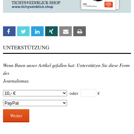
Facebook
Twitter
Linkedin
Xing
Email
Print
UNTERSTÜTZUNG
Wenn Ihnen unser Artikel gefallen hat: Unterstützen Sie diese Form
des
Journalismus.
oder
€
Weiter