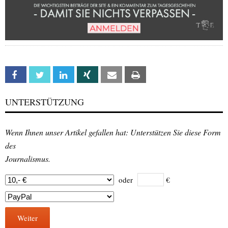
Facebook
Twitter
Linkedin
Xing
Email
Print
UNTERSTÜTZUNG
Wenn Ihnen unser Artikel gefallen hat: Unterstützen Sie diese Form
des
Journalismus.
oder
€
Weiter