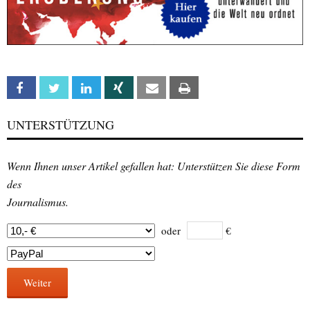
Facebook
Twitter
Linkedin
Xing
Email
Print
UNTERSTÜTZUNG
Wenn Ihnen unser Artikel gefallen hat: Unterstützen Sie diese Form
des
Journalismus.
oder
€
Weiter