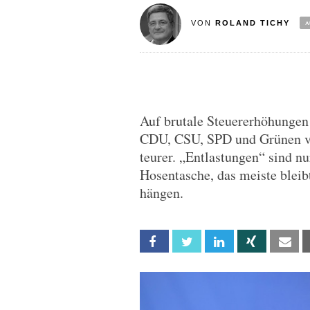
VON
ROLAND TICHY
Auf brutale Steuererhöhungen 
CDU, CSU, SPD und Grünen ve
teurer. „Entlastungen“ sind n
Hosentasche, das meiste bleib
hängen.
Facebook
Twitter
Linkedin
Xing
Em