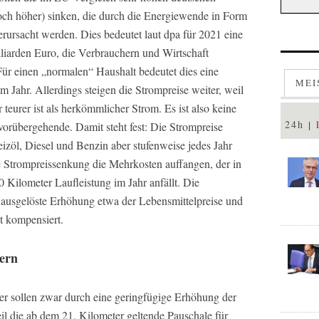
noch höher) sinken, die durch die Energiewende in Form
ursacht werden. Dies bedeutet laut dpa für 2021 eine
arden Euro, die Verbrauchern und Wirtschaft
Für einen „normalen“ Haushalt bedeutet dies eine
MEI
Jahr. Allerdings steigen die Strompreise weiter, weil
teurer ist als herkömmlicher Strom. Es ist also keine
24h
vorübergehende. Damit steht fest: Die Strompreise
zöl, Diesel und Benzin aber stufenweise jedes Jahr
te Strompreissenkung die Mehrkosten auffangen, der in
Kilometer Laufleistung im Jahr anfällt. Die
 ausgelöste Erhöhung etwa der Lebensmittelpreise und
t kompensiert.
uern
er sollen zwar durch eine geringfügige Erhöhung der
l die ab dem 21. Kilometer geltende Pauschale für