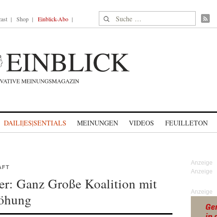
Suche nach:
ast
Shop
Einblick-Abo
DAILI|ES|SENTIALS
MEINUNGEN
VIDEOS
FEUILLETON
AFT
r: Ganz Große Koalition mit
Anzeige
höhung