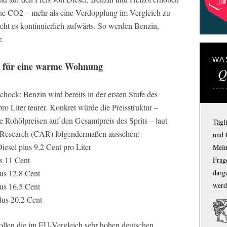
nne CO2 – mehr als eine Verdopplung im Vergleich zu
eht es kontinuierlich aufwärts. So werden Benzin,
.
WA
d für eine warme Wohnung
Q
schock: Benzin wird bereits in der ersten Stufe des
o Liter teurer. Konkret würde die Preisstruktur –
 Rohölpreisen auf den Gesamtpreis des Sprits – laut
Tägl
 Research (CAR) folgendermaßen aussehen:
und 
iesel plus 9,2 Cent pro Liter
Mein
us 11 Cent
Frage
lus 12,8 Cent
darg
werd
lus 16,5 Cent
lus 20,2 Cent
ollen die im EU-Vergleich sehr hohen deutschen