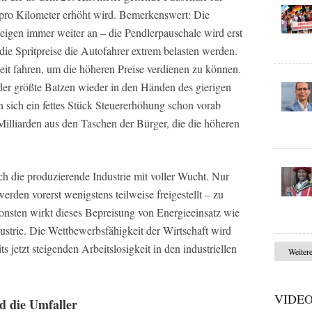
 pro Kilometer erhöht wird. Bemerkenswert: Die
igen immer weiter an – die Pendlerpauschale wird erst
 die Spritpreise die Autofahrer extrem belasten werden.
eit fahren, um die höheren Preise verdienen zu können.
 der größte Batzen wieder in den Händen des gierigen
 sich ein fettes Stück Steuererhöhung schon vorab
5 Milliarden aus den Taschen der Bürger, die die höheren
ch die produzierende Industrie mit voller Wucht. Nur
rden vorerst wenigstens teilweise freigestellt – zu
nsten wirkt dieses Bepreisung von Energieeinsatz wie
dustrie. Die Wettbewerbsfähigkeit der Wirtschaft wird
ts jetzt steigenden Arbeitslosigkeit in den industriellen
Weiter
VIDE
d die Umfaller