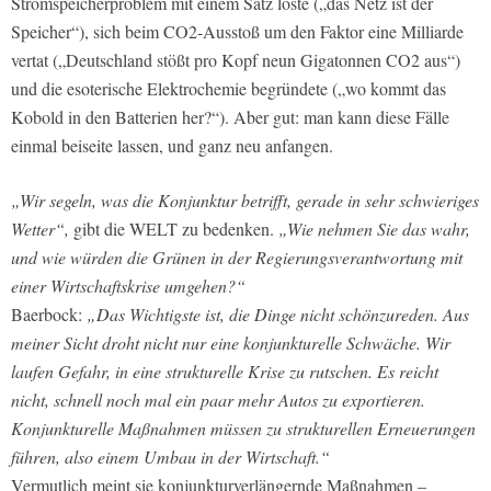
Stromspeicherproblem mit einem Satz löste („das Netz ist der
Speicher“), sich beim CO2-Ausstoß um den Faktor eine Milliarde
vertat („Deutschland stößt pro Kopf neun Gigatonnen CO2 aus“)
und die esoterische Elektrochemie begründete („wo kommt das
Kobold in den Batterien her?“). Aber gut: man kann diese Fälle
einmal beiseite lassen, und ganz neu anfangen.
„Wir segeln, was die Konjunktur betrifft, gerade in sehr schwieriges
Wetter“,
gibt die WELT zu bedenken.
„Wie nehmen Sie das wahr,
und wie würden die Grünen in der Regierungsverantwortung mit
einer Wirtschaftskrise umgehen?“
Baerbock:
„Das Wichtigste ist, die Dinge nicht schönzureden. Aus
meiner Sicht droht nicht nur eine konjunkturelle Schwäche. Wir
laufen Gefahr, in eine strukturelle Krise zu rutschen. Es reicht
nicht, schnell noch mal ein paar mehr Autos zu exportieren.
Konjunkturelle Maßnahmen müssen zu strukturellen Erneuerungen
führen, also einem Umbau in der Wirtschaft.“
Vermutlich meint sie konjunkturverlängernde Maßnahmen –