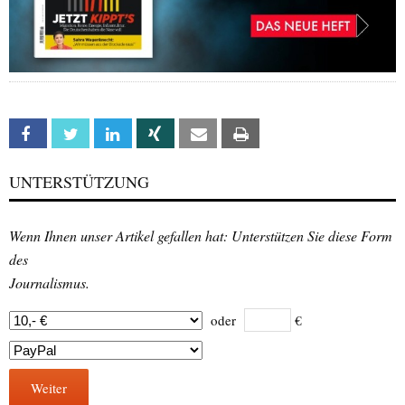
Facebook
Twitter
Linkedin
Xing
Email
Print
UNTERSTÜTZUNG
Wenn Ihnen unser Artikel gefallen hat: Unterstützen Sie diese Form
des
Journalismus.
oder
€
Weiter