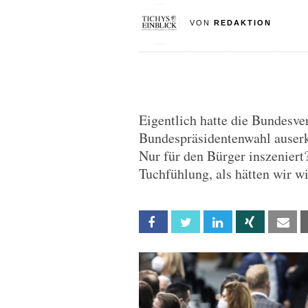
VON
REDAKTION
Eigentlich hatte die Bundesv
Bundespräsidentenwahl auser
Nur für den Bürger inszeniert
Tuchfühlung, als hätten wir w
Facebook
Twitter
Linkedin
Xing
Em