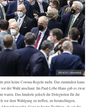
IMAGO / photothek
its jetzt keine Corona-Regeln mehr. Das zumindest kann
 vor der Wahl anschaut. Im Paul-Löbe-Haus gab es zwar
nt waren. Das hinderte jedoch die Delegierten für die
ch vor dem Wahlgang zu treffen, zu beratschlagen,
Abstandsmandat. Ganz in bester Tradition, als sei die