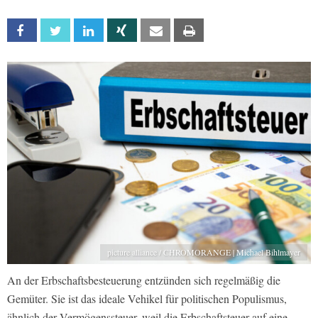
Facebook
Twitter
Linkedin
Xing
Email
Print
picture alliance / CHROMORANGE | Michael Bihlmayer
An der Erbschaftsbesteuerung entzünden sich regelmäßig die
Gemüter. Sie ist das ideale Vehikel für politischen Populismus,
ähnlich der Vermögenssteuer, weil die Erbschaftsteuer auf eine