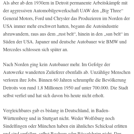
Als aber ab den 1930ern in Detroit permanente Arbeitskämpfe mit
der aggressiven Automobilgewerkschaft UAW den „Big Three“
General Motors, Ford und Chrysler das Produzieren im Norden der
USA immer mehr erschwert hatten, begann die Autoindustrie
abzuwandern, raus aus dem „rust belt“, hinein in den „sun belt“ im
Süden der USA. Japaner und deutsche Autobauer wie BMW und
Mercedes schlossen sich später an.
Nach Norden ging kein Autobauer mehr. Im Gefolge der
Autowerke wanderten Zulieferer ebenfalls ab. Unzählige Menschen
verloren ihre Jobs. Binnen 60 Jahren schrumpfte die Bevölkerung
Detroits von rund 1,8 Millionen 1950 auf unter 700.000. Die Stadt
selbst verfiel und hat sich davon bis heute nicht erholt.
Vergleichbares gab es bislang in Deutschland, in Baden-
Württemberg und in Stuttgart nicht. Weder Wolfsburg noch
Sindelfingen oder München haben ein ähnliches Schicksal erlitten
und sind verfallen, selbst Bochum oder Rüsselsheim nicht. Der