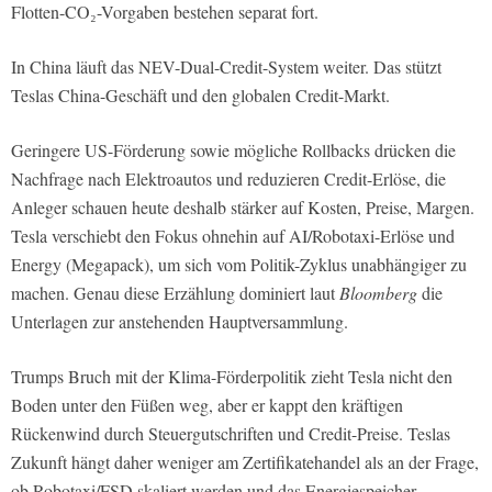
Flotten-CO₂-Vorgaben bestehen separat fort.
In China läuft das NEV-Dual-Credit-System weiter. Das stützt
Teslas China-Geschäft und den globalen Credit-Markt.
Geringere US-Förderung sowie mögliche Rollbacks drücken die
Nachfrage nach Elektroautos und reduzieren Credit-Erlöse, die
Anleger schauen heute deshalb stärker auf Kosten, Preise, Margen.
Tesla verschiebt den Fokus ohnehin auf AI/Robotaxi-Erlöse und
Energy (Megapack), um sich vom Politik-Zyklus unabhängiger zu
machen. Genau diese Erzählung dominiert laut
Bloomberg
die
Unterlagen zur anstehenden Hauptversammlung.
Trumps Bruch mit der Klima-Förderpolitik zieht Tesla nicht den
Boden unter den Füßen weg, aber er kappt den kräftigen
Rückenwind durch Steuergutschriften und Credit-Preise. Teslas
Zukunft hängt daher weniger am Zertifikatehandel als an der Frage,
ob Robotaxi/FSD skaliert werden und das Energiespeicher-