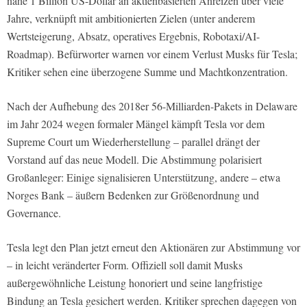
nahe 1 Billion US-Dollar an aktienbasierten Anreizen über viele
Jahre, verknüpft mit ambitionierten Zielen (unter anderem
Wertsteigerung, Absatz, operatives Ergebnis, Robotaxi/AI-
Roadmap). Befürworter warnen vor einem Verlust Musks für Tesla;
Kritiker sehen eine überzogene Summe und Machtkonzentration.
Nach der Aufhebung des 2018er 56-Milliarden-Pakets in Delaware
im Jahr 2024 wegen formaler Mängel kämpft Tesla vor dem
Supreme Court um Wiederherstellung – parallel drängt der
Vorstand auf das neue Modell. Die Abstimmung polarisiert
Großanleger: Einige signalisieren Unterstützung, andere – etwa
Norges Bank – äußern Bedenken zur Größenordnung und
Governance.
Tesla legt den Plan jetzt erneut den Aktionären zur Abstimmung vor
– in leicht veränderter Form. Offiziell soll damit Musks
außergewöhnliche Leistung honoriert und seine langfristige
Bindung an Tesla gesichert werden. Kritiker sprechen dagegen von