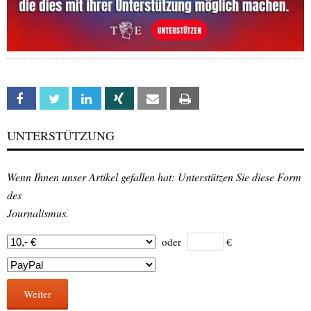
Facebook
Twitter
Linkedin
Xing
Email
Print
UNTERSTÜTZUNG
Wenn Ihnen unser Artikel gefallen hat: Unterstützen Sie diese Form
des
Journalismus.
oder
€
Weiter