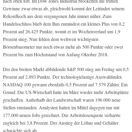
nach oben fort. Im Dow Jones Industrial bröckelten die frühen
Gewinne zwar etwas ab, gleichwohl kommt der Leitindex seinem
Rekordhoch aus dem vergangenen Jahr immer näher. Zum
Handelsschluss blieb dem Ihm zumindest ein kleines Plus von 0,2
Prozent auf 26.425 Punkte, womit er im Wochenverlauf um 1,9
Prozent stieg. Nun fehlen dem weltweit wichtigsten
Börsenbarometer nur noch etwas mehr als 500 Punkte oder zwei
Prozent bis zum Höchststand von Anfang Oktober 2018.
Der den breiten Markt abbildende S&P 500 stieg am Freitag um 0,5
Prozent auf 2.893 Punkte. Der technologielastige Auswahlindex
NASDAQ 100 gewann ebenfalls 0,5 Prozent auf 7.579 Zähler. Ein
Grund: Die US-Wirtschaft hatte im März wieder mehr Arbeitsplätze
geschaffen. Außerhalb der Landwirtschaft waren 196.000 neue
Stellen entstanden. Analysten hatten im Mittel dagegen nur mit
177.000 neuen Jobs gerechnet. Die Arbeitslosenquote verharrte
zugleich bei 3,8 Prozent. Der Anstieg der Löhne und Gehälter
schwächte sich ab.