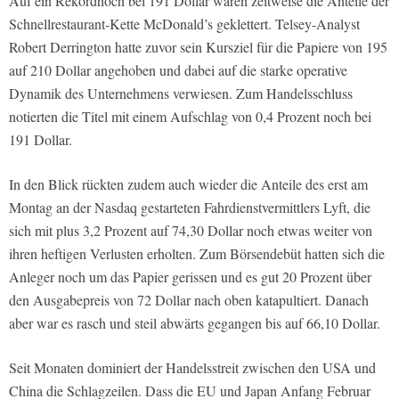
Auf ein Rekordhoch bei 191 Dollar waren zeitweise die Anteile der
Schnellrestaurant-Kette McDonald’s geklettert. Telsey-Analyst
Robert Derrington hatte zuvor sein Kursziel für die Papiere von 195
auf 210 Dollar angehoben und dabei auf die starke operative
Dynamik des Unternehmens verwiesen. Zum Handelsschluss
notierten die Titel mit einem Aufschlag von 0,4 Prozent noch bei
191 Dollar.
In den Blick rückten zudem auch wieder die Anteile des erst am
Montag an der Nasdaq gestarteten Fahrdienstvermittlers Lyft, die
sich mit plus 3,2 Prozent auf 74,30 Dollar noch etwas weiter von
ihren heftigen Verlusten erholten. Zum Börsendebüt hatten sich die
Anleger noch um das Papier gerissen und es gut 20 Prozent über
den Ausgabepreis von 72 Dollar nach oben katapultiert. Danach
aber war es rasch und steil abwärts gegangen bis auf 66,10 Dollar.
Seit Monaten dominiert der Handelsstreit zwischen den USA und
China die Schlagzeilen. Dass die EU und Japan Anfang Februar