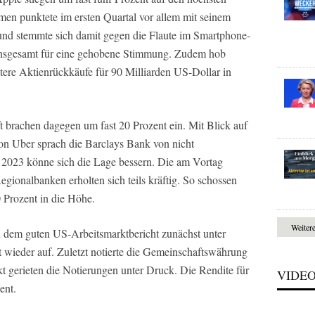
en punktete im ersten Quartal vor allem mit seinem
und stemmte sich damit gegen die Flaute im Smartphone-
insgesamt für eine gehobene Stimmung. Zudem hob
tere Aktienrückkäufe für 90 Milliarden US-Dollar in
t brachen dagegen um fast 20 Prozent ein. Mit Blick auf
on Uber sprach die Barclays Bank von nicht
 2023 könne sich die Lage bessern. Die am Vortag
gionalbanken erholten sich teils kräftig. So schossen
 Prozent in die Höhe.
Weiter
h dem guten US-Arbeitsmarktbericht zunächst unter
t wieder auf. Zuletzt notierte die Gemeinschaftswährung
 gerieten die Notierungen unter Druck. Die Rendite für
VIDE
ent.