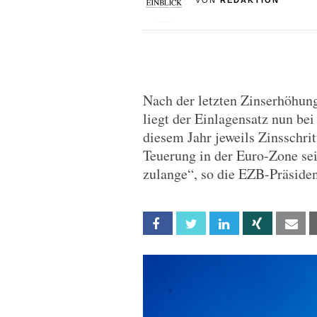
VON
REDAKTION
Nach der letzten Zinserhöhun
liegt der Einlagensatz nun bei
diesem Jahr jeweils Zinsschr
Teuerung in der Euro-Zone sei
zulange“, so die EZB-Präsiden
Facebook
Twitter
Linkedin
Xing
Em