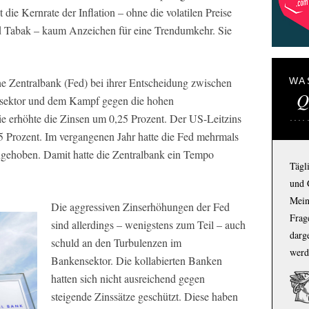
die Kernrate der Inflation – ohne die volatilen Preise
nd Tabak – kaum Anzeichen für eine Trendumkehr. Sie
he Zentralbank (Fed) bei ihrer Entscheidung zwischen
WA
Q
sektor und dem Kampf gegen die hohen
e erhöhte die Zinsen um 0,25 Prozent. Der US-Leitzins
25 Prozent. Im vergangenen Jahr hatte die Fed mehrmals
ngehoben. Damit hatte die Zentralbank ein Tempo
Tägl
und 
Mein
Die aggressiven Zinserhöhungen der Fed
Frage
sind allerdings – wenigstens zum Teil – auch
darg
schuld an den Turbulenzen im
werd
Bankensektor. Die kollabierten Banken
hatten sich nicht ausreichend gegen
steigende Zinssätze geschützt. Diese haben