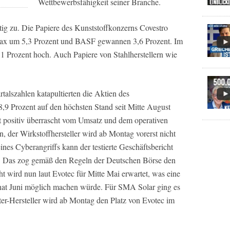
Wettbewerbsfähigkeit seiner Branche.
tig zu. Die Papiere des Kunststoffkonzerns Covestro
m Dax um 5,3 Prozent und BASF gewannen 3,6 Prozent. Im
Prozent hoch. Auch Papiere von Stahlherstellern wie
rtalszahlen katapultierten die Aktien des
 8,9 Prozent auf den höchsten Stand seit Mitte August
t positiv überrascht vom Umsatz und dem operativen
n, der Wirkstoffhersteller wird ab Montag vorerst nicht
nes Cyberangriffs kann der testierte Geschäftsbericht
den. Das zog gemäß den Regeln der Deutschen Börse den
t wird nun laut Evotec für Mitte Mai erwartet, was eine
at Juni möglich machen würde. Für SMA Solar ging es
er-Hersteller wird ab Montag den Platz von Evotec im