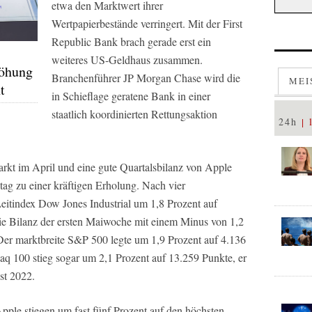
etwa den Marktwert ihrer
Wertpapierbestände verringert. Mit der First
Republic Bank brach gerade erst ein
weiteres US-Geldhaus zusammen.
höhung
Branchenführer JP Morgan Chase wird die
MEI
t
in Schieflage geratene Bank in einer
staatlich koordinierten Rettungsaktion
24h
rkt im April und eine gute Quartalsbilanz von Apple
ag zu einer kräftigen Erholung. Nach vier
Leitindex Dow Jones Industrial um 1,8 Prozent auf
ie Bilanz der ersten Maiwoche mit einem Minus von 1,2
Der marktbreite S&P 500 legte um 1,9 Prozent auf 4.136
aq 100 stieg sogar um 2,1 Prozent auf 13.259 Punkte, er
st 2022.
ple stiegen um fast fünf Prozent auf den höchsten