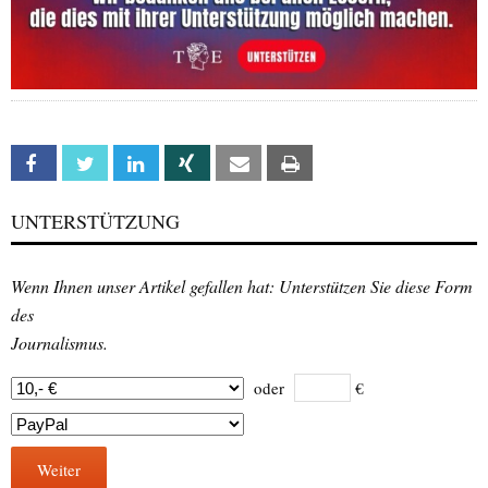
Facebook
Twitter
Linkedin
Xing
Email
Print
UNTERSTÜTZUNG
Wenn Ihnen unser Artikel gefallen hat: Unterstützen Sie diese Form
des
Journalismus.
oder
€
Weiter