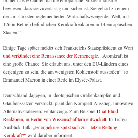
In mehr als 60 Jahren hat die europäische Nuklearindustrie
bewiesen, dass sie zuverlässig und sicher ist. Sie gehört zu einem
der am stärksten reglementierten Wirtschaftszweige der Welt, mit
126 in Betrieb befindlichen Kernkraftreaktoren in 14 europäischen
Staaten.“
Einige Tage später meldet sich Frankreichs Staatspräsident zu Wort
und verkündet eine Renaissance der Kernenergie
. „Atomkraft ist
eine große Chance. Sie erlaubt uns, unter den EU-Ländern eines
derjenigen zu sein, die am wenigsten Kohlenstoff ausstoßen“, so
Emmanuel Macron in einer Rede im Elysée-Palast.
Deutschland dagegen, in ideologischen Grabenkämpfen und
Glaubenssätzen verstrickt, plant den Komplett-Ausstieg. Innovative
Alternativstrategien: Fehlanzeige. Zum Beispiel
Dual-Fluid-
Reaktoren, in Berlin von Wissenschaftlern entwickelt
. In Tichys
Ausblick Talk:
„Energiekrise spitzt sich zu – letzte Rettung
Kernkraft?“
wird darüber informiert.