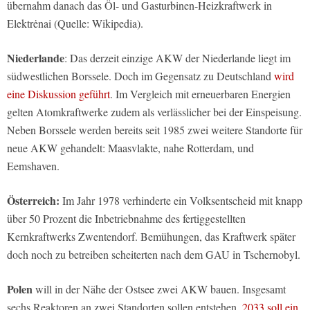
übernahm danach das Öl- und Gasturbinen-Heizkraftwerk in
Elektrėnai (Quelle: Wikipedia).
Niederlande
: Das derzeit einzige AKW der Niederlande liegt im
südwestlichen Borssele. Doch im Gegensatz zu Deutschland
wird
eine Diskussion geführt
. Im Vergleich mit erneuerbaren Energien
gelten Atomkraftwerke zudem als verlässlicher bei der Einspeisung.
Neben Borssele werden bereits seit 1985 zwei weitere Standorte für
neue AKW gehandelt: Maasvlakte, nahe Rotterdam, und
Eemshaven.
Österreich:
Im Jahr 1978 verhinderte ein Volksentscheid mit knapp
über 50 Prozent die Inbetriebnahme des fertiggestellten
Kernkraftwerks Zwentendorf. Bemühungen, das Kraftwerk später
doch noch zu betreiben scheiterten nach dem GAU in Tschernobyl.
Polen
will in der Nähe der Ostsee zwei AKW bauen. Insgesamt
sechs Reaktoren an zwei Standorten sollen entstehen.
2033 soll ein