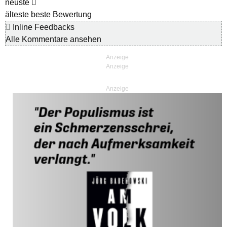
neuste
älteste
beste Bewertung
Inline Feedbacks
Alle Kommentare ansehen
Anzeige