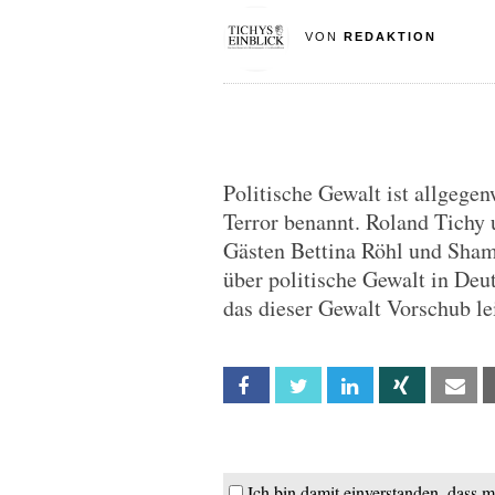
VON
REDAKTION
Politische Gewalt ist allgegen
Terror benannt. Roland Tichy 
Gästen Bettina Röhl und Sham
über politische Gewalt in Deut
das dieser Gewalt Vorschub lei
Facebook
Twitter
Linkedin
Xing
Em
Ich bin damit einverstanden, dass 