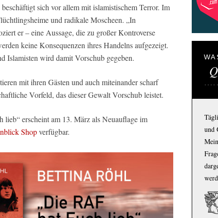
d beschäftigt sich vor allem mit islamistischem Terror. Im
 Flüchtlingsheime und radikale Moscheen. „In
oziert er – eine Aussage, die zu großer Kontroverse
n werden keine Konsequenzen ihres Handelns aufgezeigt.
nd Islamisten wird damit Vorschub gegeben.
WA
Q
eren mit ihren Gästen und auch miteinander scharf
haftliche Vorfeld, das dieser Gewalt Vorschub leistet.
Tägl
 lieb“ erscheint am 13. März als Neuauflage im
und 
inblick Shop
verfügbar.
Mein
Frage
darg
werd