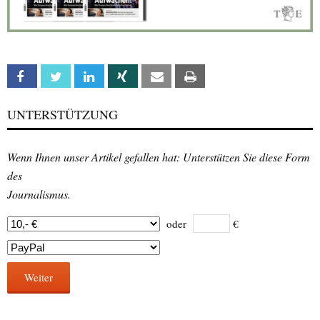
Facebook
Twitter
Linkedin
Xing
Email
Print
UNTERSTÜTZUNG
Wenn Ihnen unser Artikel gefallen hat: Unterstützen Sie diese Form
des
Journalismus.
oder
€
Weiter