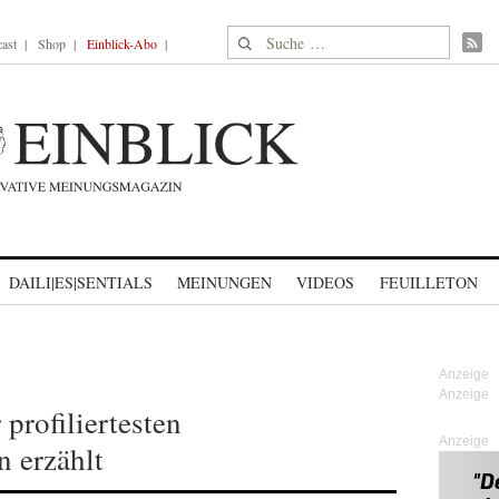
Suche nach:
ast
Shop
Einblick-Abo
DAILI|ES|SENTIALS
MEINUNGEN
VIDEOS
FEUILLETON
 profiliertesten
Anzeige
 erzählt