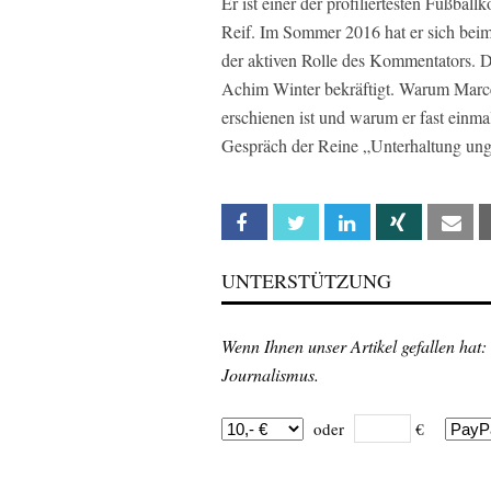
Er ist einer der profiliertesten Fußba
Reif. Im Sommer 2016 hat er sich bei
der aktiven Rolle des Kommentators. D
Achim Winter bekräftigt. Warum Marce
erschienen ist und warum er fast einmal
Gespräch der Reine „Unterhaltung ung
Facebook
Twitter
Linkedin
Xing
Em
UNTERSTÜTZUNG
Wenn Ihnen unser Artikel gefallen hat:
Journalismus.
oder
€