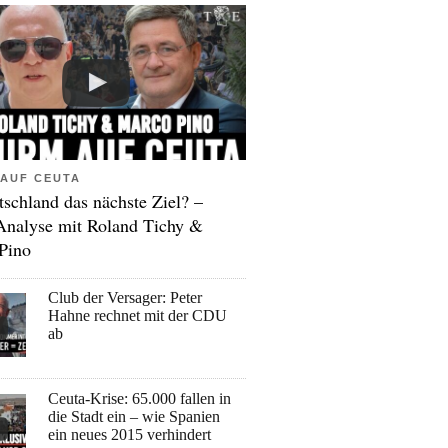
AUF CEUTA
tschland das nächste Ziel? –
Analyse mit Roland Tichy &
Pino
Club der Versager: Peter
Hahne rechnet mit der CDU
ab
Ceuta-Krise: 65.000 fallen in
die Stadt ein – wie Spanien
ein neues 2015 verhindert