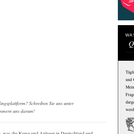
WA
Q
Tägl
und 
Mein
Frage
darg
ingsplattform? Schreiben Sie uns unter
werd
mmern uns darum!
es, was die Kurse und Anleger in Deutschland und