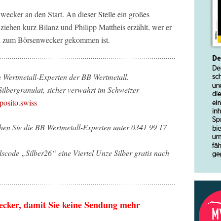
ecker an den Start. An dieser Stelle ein großes
iehen kurz Bilanz und Philipp Mattheis erzählt, wer er
und zum Börsenwecker gekommen ist.
n Wertmetall-Experten der BB Wertmetall.
 Silbergranulat, sicher verwahrt im Schweizer
osito.swiss
ichen Sie die BB Wertmetall-Experten unter 0341 99 17
scode „Silber26“ eine Viertel Unze Silber gratis nach
ecker, damit Sie keine Sendung mehr