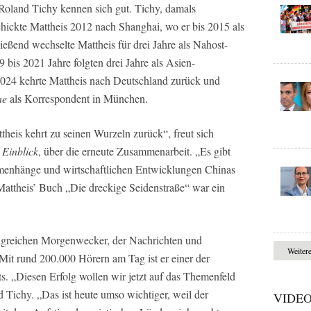
 Roland Tichy kennen sich gut. Tichy, damals
hickte Mattheis 2012 nach Shanghai, wo er bis 2015 als
eßend wechselte Mattheis für drei Jahre als Nahost-
bis 2021 Jahre folgten drei Jahre als Asien-
2024 kehrte Mattheis nach Deutschland zurück und
he
als Korrespondent in München.
heis kehrt zu seinen Wurzeln zurück“, freut sich
 Einblick
, über die erneute Zusammenarbeit. „Es gibt
mmenhänge und wirtschaftlichen Entwicklungen Chinas
Mattheis’ Buch „Die dreckige Seidenstraße“ war ein
lgreichen Morgenwecker, der Nachrichten und
Weiter
it rund 200.000 Hörern am Tag ist er einer der
s. „Diesen Erfolg wollen wir jetzt auf das Themenfeld
d Tichy. „Das ist heute umso wichtiger, weil der
VIDE