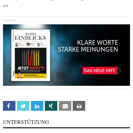
++
Anzeige
Facebook
Twitter
Linkedin
Xing
Email
Print
UNTERSTÜTZUNG