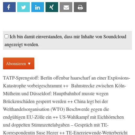
Facebook
Twitter
Linkedin
Xing
Email
Print
Ich bin damit einverstanden, dass mir Inhalte von Soundcloud
angezeigt werden.
Abonnieren ▼
TATP-Sprengstoff: Berlin offenbar haarscharf an einer Explosions-
Katastrophe vorbeigeschrammt ++ Bahnstrecke zwischen Köln-
Mülheim und Düsseldorf: Hauptbahnhof musste wegen
Brückenschäden gesperrt werden ++ China legt bei der
Welthandelsorganisation (WTO) Beschwerde gegen die
endgültigen EU-Zölle ein ++ US-Wahlkampf mit Eichhörnchen
und doppelten Stimmzettelabgaben – Gespräch mit TE-
Korrespondentin Suse Heger ++ TE-Energiewende-Wetterbericht