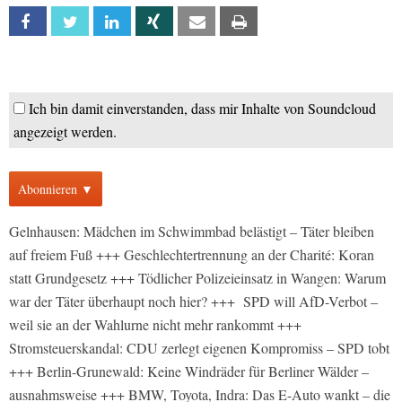
Facebook
Twitter
Linkedin
Xing
Email
Print
Ich bin damit einverstanden, dass mir Inhalte von Soundcloud
angezeigt werden.
Abonnieren ▼
Gelnhausen: Mädchen im Schwimmbad belästigt – Täter bleiben
auf freiem Fuß +++ Geschlechtertrennung an der Charité: Koran
statt Grundgesetz +++ Tödlicher Polizeieinsatz in Wangen: Warum
war der Täter überhaupt noch hier? +++ SPD will AfD-Verbot –
weil sie an der Wahlurne nicht mehr rankommt +++
Stromsteuerskandal: CDU zerlegt eigenen Kompromiss – SPD tobt
+++ Berlin-Grunewald: Keine Windräder für Berliner Wälder –
ausnahmsweise +++ BMW, Toyota, Indra: Das E-Auto wankt – die