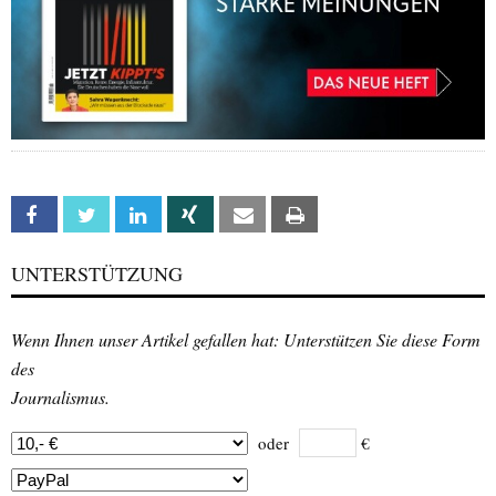
Facebook
Twitter
Linkedin
Xing
Email
Print
UNTERSTÜTZUNG
Wenn Ihnen unser Artikel gefallen hat: Unterstützen Sie diese Form
des
Journalismus.
oder
€