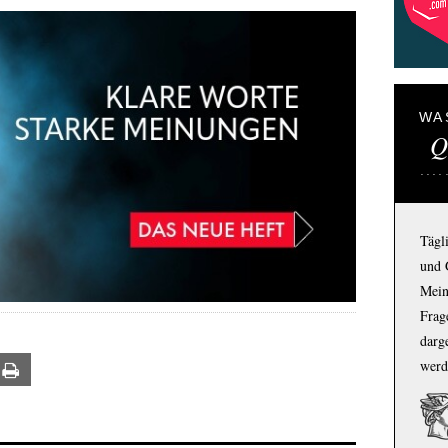
WA
Q
Tägl
und 
Mein
Frage
darg
werd
ail
Print