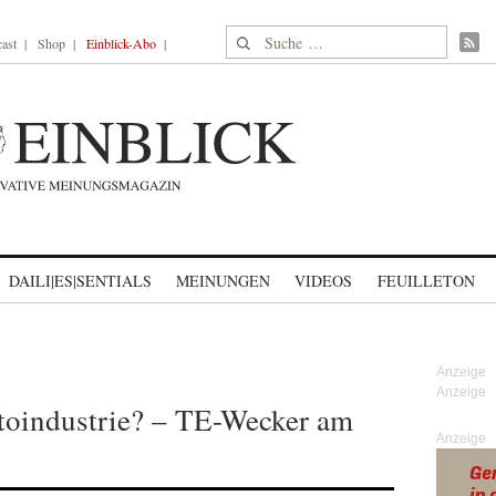
Suche nach:
ast
Shop
Einblick-Abo
DAILI|ES|SENTIALS
MEINUNGEN
VIDEOS
FEUILLETON
toindustrie? – TE-Wecker am
Anzeige