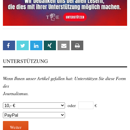
Facebook
Twitter
Linkedin
Xing
Email
Print
UNTERSTÜTZUNG
Wenn Ihnen unser Artikel gefallen hat: Unterstützen Sie diese Form
des
Journalismus.
oder
€
Weiter