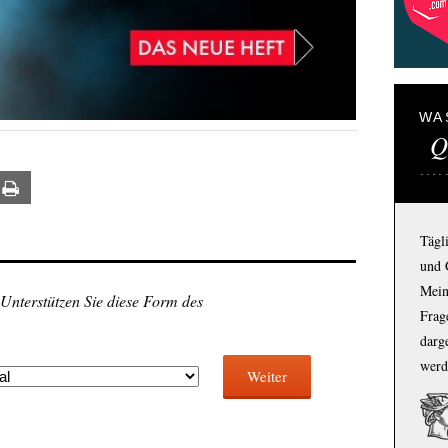
WA
Q
ail
Print
Tägl
und 
Mein
 Unterstützen Sie diese Form des
Frage
darg
werd
Weiter