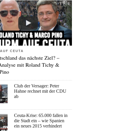
AUF CEUTA
tschland das nächste Ziel? –
Analyse mit Roland Tichy &
Pino
Club der Versager: Peter
Hahne rechnet mit der CDU
ab
Ceuta-Krise: 65.000 fallen in
die Stadt ein – wie Spanien
ein neues 2015 verhindert