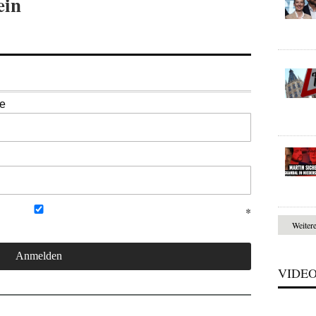
ein
se
Weiter
VIDE