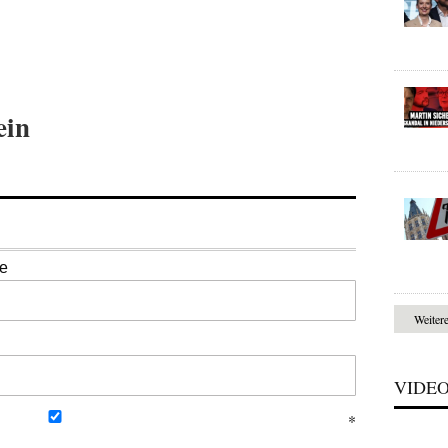
ein
se
Weiter
VIDE