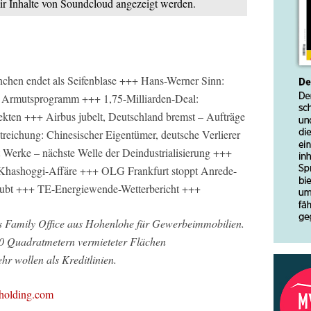
mir Inhalte von Soundcloud angezeigt werden.
nchen endet als Seifenblase +++ Hans-Werner Sinn:
 Armutsprogramm +++ 1,75-Milliarden-Deal:
ekten +++ Airbus jubelt, Deutschland bremst – Aufträge
eichung: Chinesischer Eigentümer, deutsche Verlierer
t Werke – nächste Welle der Deindustrialisierung +++
 Khashoggi-Affäre +++ OLG Frankfurt stoppt Anrede-
rlaubt +++ TE-Energiewende-Wetterbericht +++
s Family Office aus Hohenlohe für Gewerbeimmobilien.
0 Quadratmetern vermieteter Flächen
r wollen als Kreditlinien.
holding.com