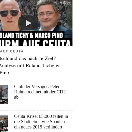
AUF CEUTA
tschland das nächste Ziel? –
Analyse mit Roland Tichy &
Pino
Club der Versager: Peter
Hahne rechnet mit der CDU
ab
Ceuta-Krise: 65.000 fallen in
die Stadt ein – wie Spanien
ein neues 2015 verhindert