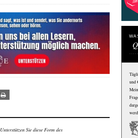
WA
Q
Tägl
und 
Mein
ail
Print
Frage
darg
werd
 Unterstützen Sie diese Form des