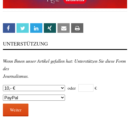
Facebook
Twitter
Linkedin
Xing
Email
Print
UNTERSTÜTZUNG
Wenn Ihnen unser Artikel gefallen hat: Unterstützen Sie diese Form
des
Journalismus.
oder
€
Weiter