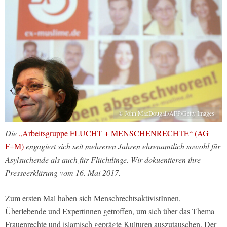
© John MacDougall/AFP/Getty Images
Die
„Arbeitsgruppe FLUCHT + MENSCHENRECHTE“ (AG
F+M)
engagiert sich seit mehreren Jahren ehrenamtlich sowohl für
Asylsuchende als auch für Flüchtlinge. Wir dokuentieren ihre
Presseerklärung vom 16. Mai 2017.
Zum ersten Mal haben sich MenschrechtsaktivistInnen,
Überlebende und Expertinnen getroffen, um sich über das Thema
Frauenrechte und islamisch geprägte Kulturen auszutauschen. Der