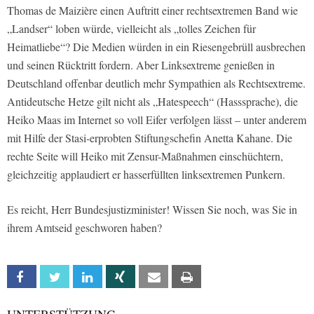
Thomas de Maizière einen Auftritt einer rechtsextremen Band wie
„Landser“ loben würde, vielleicht als „tolles Zeichen für
Heimatliebe“? Die Medien würden in ein Riesengebrüll ausbrechen
und seinen Rücktritt fordern. Aber Linksextreme genießen in
Deutschland offenbar deutlich mehr Sympathien als Rechtsextreme.
Antideutsche Hetze gilt nicht als „Hatespeech“ (Hasssprache), die
Heiko Maas im Internet so voll Eifer verfolgen lässt – unter anderem
mit Hilfe der Stasi-erprobten Stiftungschefin Anetta Kahane. Die
rechte Seite will Heiko mit Zensur-Maßnahmen einschüchtern,
gleichzeitig applaudiert er hasserfüllten linksextremen Punkern.
Es reicht, Herr Bundesjustizminister! Wissen Sie noch, was Sie in
ihrem Amtseid geschworen haben?
Facebook
Twitter
Linkedin
Xing
Email
Print
UNTERSTÜTZUNG