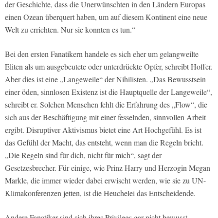
der Geschichte, dass die Unerwünschten in den Ländern Europas
einen Ozean überquert haben, um auf diesem Kontinent eine neue
Welt zu errichten. Nur sie konnten es tun.“
Bei den ersten Fanatikern handele es sich eher um gelangweilte
Eliten als um ausgebeutete oder unterdrückte Opfer, schreibt Hoffer.
Aber dies ist eine „Langeweile“ der Nihilisten. „Das Bewusstsein
einer öden, sinnlosen Existenz ist die Hauptquelle der Langeweile“,
schreibt er. Solchen Menschen fehlt die Erfahrung des „Flow“, die
sich aus der Beschäftigung mit einer fesselnden, sinnvollen Arbeit
ergibt. Disruptiver Aktivismus bietet eine Art Hochgefühl. Es ist
das Gefühl der Macht, das entsteht, wenn man die Regeln bricht.
„Die Regeln sind für dich, nicht für mich“, sagt der
Gesetzesbrecher. Für einige, wie Prinz Harry und Herzogin Megan
Markle, die immer wieder dabei erwischt werden, wie sie zu UN-
Klimakonferenzen jetten, ist die Heuchelei das Entscheidende.
Andere Fanatiker sind sich ihres Privilegs gar nicht bewusst.