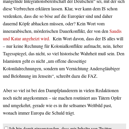
mangelnde Integrationsbereitschaft der Deutschen“ sei, mit der sich
diese Verbrechen erklären lassen. Klar, wer kann dem IS schon
verdenken, dass die so böse auf die Europäer sind und daher
dauernd Köpfe abhacken müssen, oder? Kein Wort vom
innerarabischen, mörderischen Dauerkonflikt, der von den
Saudis
und Katar angeheizt wird.
Kein Wort davon, dass der IS alles will
– nur keine Rechnung für Kolonialkonflikte aufmacht, nein, lieber
Tagesspiegel, das nicht, so viel historische Wahrheit muß sein. Den
Islamisten geht es nicht „um offene diesseitige
Kolonilalrechnungen, sondern um Vernichtung Andersgläubiger
und Belohnung im Jenseits“, schreibt dazu die FAZ.
Aber so viel ist bei den Dampfplauderern in vielen Redaktionen
noch nicht angekommen – sie machen routiniert aus Tätern Opfer
und umgekehrt, gerade wie es in ihr seltsames Weltbild past,
wonach immer Europa die Schuld trägt.
Ich bin damit einverstanden, dass mir Inhalte von Twitter