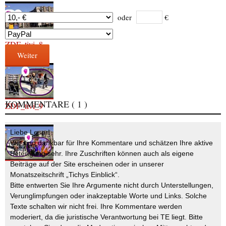
oder
€
ZDF_tivi_8
Weiter
KOMMENTARE
( 1 )
ZDF_tivi_9
Liebe Leser!
Wir sind dankbar für Ihre Kommentare und schätzen Ihre aktive
Beteiligung sehr. Ihre Zuschriften können auch als eigene
Beiträge auf der Site erscheinen oder in unserer
Monatszeitschrift „Tichys Einblick“.
Bitte entwerten Sie Ihre Argumente nicht durch Unterstellungen,
Verunglimpfungen oder inakzeptable Worte und Links. Solche
Texte schalten wir nicht frei. Ihre Kommentare werden
moderiert, da die juristische Verantwortung bei TE liegt. Bitte