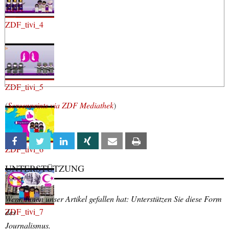
ZDF_tivi_4
ZDF_tivi_5
(
Screenprints via ZDF Mediathek
)
Facebook
Twitter
Linkedin
Xing
Email
Print
ZDF_tivi_6
UNTERSTÜTZUNG
Wenn Ihnen unser Artikel gefallen hat: Unterstützen Sie diese Form
ZDF_tivi_7
des
Journalismus.