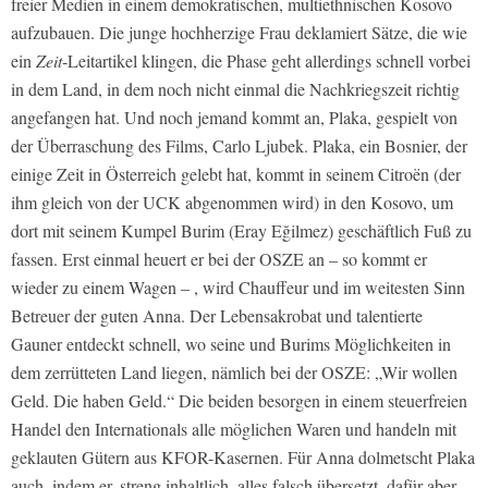
freier Medien in einem demokratischen, multiethnischen Kosovo
aufzubauen. Die junge hochherzige Frau deklamiert Sätze, die wie
ein
Zeit
-Leitartikel klingen, die Phase geht allerdings schnell vorbei
in dem Land, in dem noch nicht einmal die Nachkriegszeit richtig
angefangen hat. Und noch jemand kommt an, Plaka, gespielt von
der Überraschung des Films, Carlo Ljubek. Plaka, ein Bosnier, der
einige Zeit in Österreich gelebt hat, kommt in seinem Citroën (der
ihm gleich von der UCK abgenommen wird) in den Kosovo, um
dort mit seinem Kumpel Burim (Eray Eğilmez) geschäftlich Fuß zu
fassen. Erst einmal heuert er bei der OSZE an – so kommt er
wieder zu einem Wagen – , wird Chauffeur und im weitesten Sinn
Betreuer der guten Anna. Der Lebensakrobat und talentierte
Gauner entdeckt schnell, wo seine und Burims Möglichkeiten in
dem zerrütteten Land liegen, nämlich bei der OSZE: „Wir wollen
Geld. Die haben Geld.“ Die beiden besorgen in einem steuerfreien
Handel den Internationals alle möglichen Waren und handeln mit
geklauten Gütern aus KFOR-Kasernen. Für Anna dolmetscht Plaka
auch, indem er, streng inhaltlich, alles falsch übersetzt, dafür aber